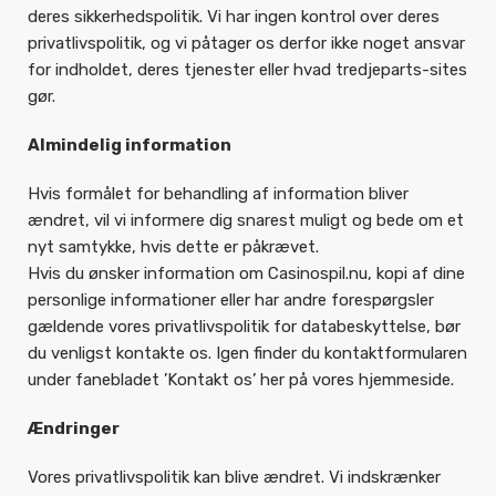
deres sikkerhedspolitik. Vi har ingen kontrol over deres
privatlivspolitik, og vi påtager os derfor ikke noget ansvar
for indholdet, deres tjenester eller hvad tredjeparts-sites
gør.
Almindelig information
Hvis formålet for behandling af information bliver
ændret, vil vi informere dig snarest muligt og bede om et
nyt samtykke, hvis dette er påkrævet.
Hvis du ønsker information om Casinospil.nu, kopi af dine
personlige informationer eller har andre forespørgsler
gældende vores privatlivspolitik for databeskyttelse, bør
du venligst kontakte os. Igen finder du kontaktformularen
under fanebladet ’Kontakt os’ her på vores hjemmeside.
Ændringer
Vores privatlivspolitik kan blive ændret. Vi indskrænker