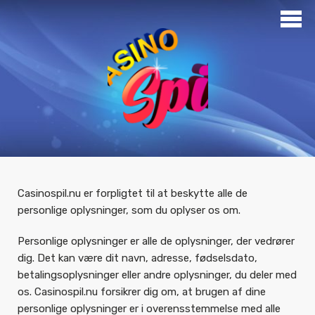
Casinospil.nu er forpligtet til at beskytte alle de
personlige oplysninger, som du oplyser os om.
Personlige oplysninger er alle de oplysninger, der vedrører
dig. Det kan være dit navn, adresse, fødselsdato,
betalingsoplysninger eller andre oplysninger, du deler med
os. Casinospil.nu forsikrer dig om, at brugen af dine
personlige oplysninger er i overensstemmelse med alle