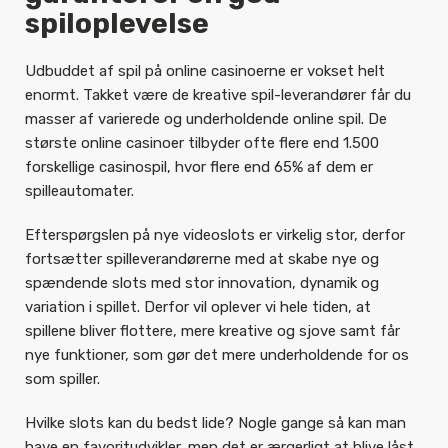
spiloplevelse
Udbuddet af spil på online casinoerne er vokset helt
enormt. Takket være de kreative spil-leverandører får du
masser af varierede og underholdende online spil. De
største online casinoer tilbyder ofte flere end 1.500
forskellige casinospil, hvor flere end 65% af dem er
spilleautomater.
Efterspørgslen på nye videoslots er virkelig stor, derfor
fortsætter spilleverandørerne med at skabe nye og
spændende slots med stor innovation, dynamik og
variation i spillet. Derfor vil oplever vi hele tiden, at
spillene bliver flottere, mere kreative og sjove samt får
nye funktioner, som gør det mere underholdende for os
som spiller.
Hvilke slots kan du bedst lide? Nogle gange så kan man
have en favoritudvikler, men det er ærgerligt at blive låst