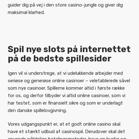
guider dig på vej i den store casino-jungle og giver dig
maksimal klarhed.
Spil nye slots på internettet
på de bedste spillesider
Igen vil vi understrege, at vi udelukkende arbejder med
seriøse og generøse online casinoer – veletablerede såvel
som nye casinoer. Spillerne kommer altid i første række
for os, og derfor tilbyder vi altid online casinoer, som vi
har testet, som er finansielt sikre og som er underlagt
den danske spillelovgivning.
Vores udgangspunkt er, at et godt online casino skal
have et stærkt udbud af casinospil. Derudover skal det
anvende pålidelige betalingsmetoder, have en hurtig og