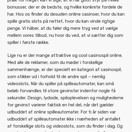
bonusser, der er de bedste, og hvilke konkrete fordele de
har. Hos os finder du desuden online casinoer, hvor du kan
spille gratis slots på nettet, hvor du kan vinde rigtige
penge. Vi håber, at du føler dig mere tryg ved at vælge
mellem vores tilbud, nu hvor du ved, at vi sætter dig som
spiller i første række.
Lige nu er der mange attraktive og cool casinospil online.
Med alle de reklamer, som du møder i forskellige
sammenhænge, er der specielt en kategori af casinospil,
som stikker ud i forhold til de andre spil – nemlig
videoslots. Når du spiller på spilleautomater, kan små
beløb forvandles til store gevinster indenfor nogle få
sekunder. Design, lydside, spiloplevelsen og mulighederne
for gevinst varierer faktisk en hel del, når det gælder
udbuddet af online spilleautomater. For ti år siden var
udbuddet af spilleautomater ikke i nærheden af antallet
af forskellige slots og videoslots, som du finder i dag. Og