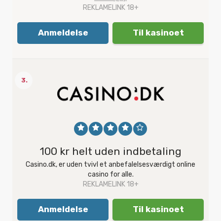
REKLAMELINK 18+
Anmeldelse
Til kasinoet
3.
100 kr helt uden indbetaling
Casino.dk, er uden tvivl et anbefalelsesværdigt online
casino for alle.
REKLAMELINK 18+
Anmeldelse
Til kasinoet