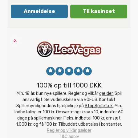
Anmeldelse
Til kasinoet
2.
100% op till 1000 DKK
Min. 18 år. Kun nye spillere. Regler og vilkår
gælder.
Spil
ansvarligt. Selvudelukkelse via ROFUS. Kontakt
Spillemyndighedens hjælpelinje på
StopSpillet.dk.
Min.
Indbetaling er 100 kr. Omsætningskrav x10, indenfor 60
dage på spillemaskiner. F.eks. indbetal 100 kr. omsæt
1.000 kr. og få 100 kr. Tilbuddet udbetales i kontanter.
Regler og vilkår gælder
T&C apply