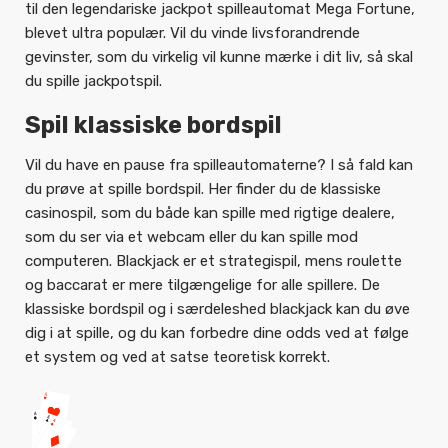
til den legendariske jackpot spilleautomat Mega Fortune,
blevet ultra populær. Vil du vinde livsforandrende
gevinster, som du virkelig vil kunne mærke i dit liv, så skal
du spille jackpotspil.
Spil klassiske bordspil
Vil du have en pause fra spilleautomaterne? I så fald kan
du prøve at spille bordspil. Her finder du de klassiske
casinospil, som du både kan spille med rigtige dealere,
som du ser via et webcam eller du kan spille mod
computeren. Blackjack er et strategispil, mens roulette
og baccarat er mere tilgængelige for alle spillere. De
klassiske bordspil og i særdeleshed blackjack kan du øve
dig i at spille, og du kan forbedre dine odds ved at følge
et system og ved at satse teoretisk korrekt.