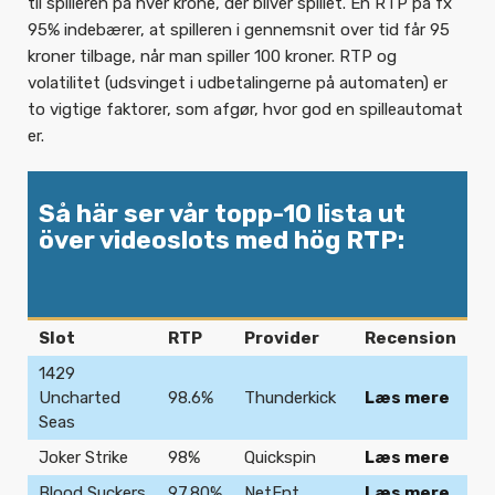
til spilleren på hver krone, der bliver spillet. En RTP på fx
95% indebærer, at spilleren i gennemsnit over tid får 95
kroner tilbage, når man spiller 100 kroner. RTP og
volatilitet (udsvinget i udbetalingerne på automaten) er
to vigtige faktorer, som afgør, hvor god en spilleautomat
er.
Så här ser vår topp-10 lista ut
över videoslots med hög RTP:
Slot
RTP
Provider
Recension
1429
Uncharted
98.6%
Thunderkick
Læs mere
Seas
Joker Strike
98%
Quickspin
Læs mere
Blood Suckers
97.80%
NetEnt
Læs mere