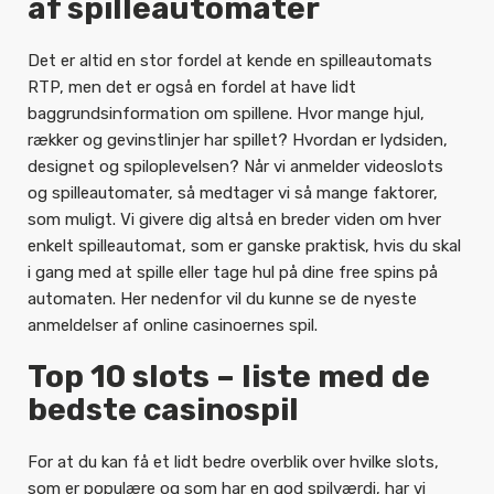
af spilleautomater
Det er altid en stor fordel at kende en spilleautomats
RTP, men det er også en fordel at have lidt
baggrundsinformation om spillene. Hvor mange hjul,
rækker og gevinstlinjer har spillet? Hvordan er lydsiden,
designet og spiloplevelsen? Når vi anmelder videoslots
og spilleautomater, så medtager vi så mange faktorer,
som muligt. Vi givere dig altså en breder viden om hver
enkelt spilleautomat, som er ganske praktisk, hvis du skal
i gang med at spille eller tage hul på dine free spins på
automaten. Her nedenfor vil du kunne se de nyeste
anmeldelser af online casinoernes spil.
Top 10 slots – liste med de
bedste casinospil
For at du kan få et lidt bedre overblik over hvilke slots,
som er populære og som har en god spilværdi, har vi