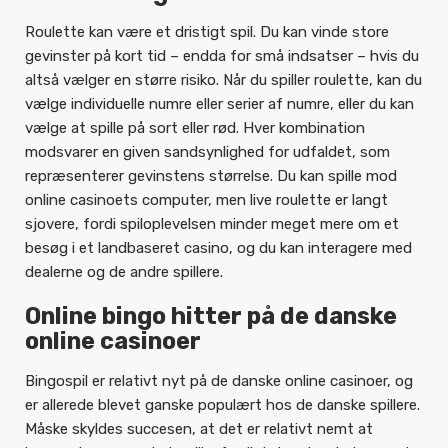
Roulette kan være et dristigt spil. Du kan vinde store
gevinster på kort tid – endda for små indsatser – hvis du
altså vælger en større risiko. Når du spiller roulette, kan du
vælge individuelle numre eller serier af numre, eller du kan
vælge at spille på sort eller rød. Hver kombination
modsvarer en given sandsynlighed for udfaldet, som
repræsenterer gevinstens størrelse. Du kan spille mod
online casinoets computer, men live roulette er langt
sjovere, fordi spiloplevelsen minder meget mere om et
besøg i et landbaseret casino, og du kan interagere med
dealerne og de andre spillere.
Online bingo hitter på de danske
online casinoer
Bingospil er relativt nyt på de danske online casinoer, og
er allerede blevet ganske populært hos de danske spillere.
Måske skyldes succesen, at det er relativt nemt at