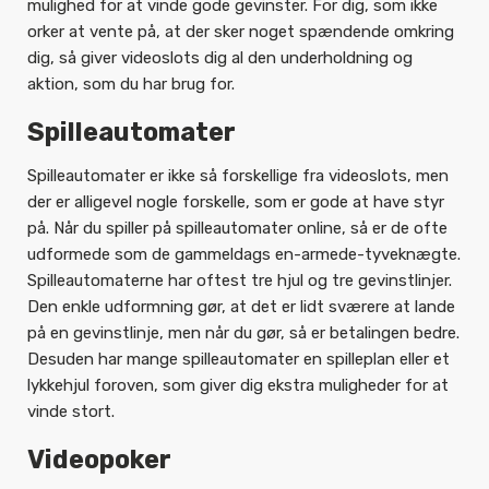
mulighed for at vinde gode gevinster. For dig, som ikke
orker at vente på, at der sker noget spændende omkring
dig, så giver videoslots dig al den underholdning og
aktion, som du har brug for.
Spilleautomater
Spilleautomater er ikke så forskellige fra videoslots, men
der er alligevel nogle forskelle, som er gode at have styr
på. Når du spiller på spilleautomater online, så er de ofte
udformede som de gammeldags en-armede-tyveknægte.
Spilleautomaterne har oftest tre hjul og tre gevinstlinjer.
Den enkle udformning gør, at det er lidt sværere at lande
på en gevinstlinje, men når du gør, så er betalingen bedre.
Desuden har mange spilleautomater en spilleplan eller et
lykkehjul foroven, som giver dig ekstra muligheder for at
vinde stort.
Videopoker