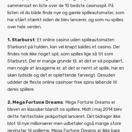
sammensat en liste over de 10 bedste casinospil. På
listen vil du både finde nye og gamle spilleautomater, som
har stået stærkt siden de blev lancerer, og som nu spilles
over hele verden.
1. Starburst
: Et online casino uden spilleautomaten
Starburst på hylden, kan vel knapt kaldes et casino. Der
findes nok ikke noget spil, som spilles lige så tit som
Starburst. Der er mange grunde til, at det er så populært,
men nogle af årsagerne er, at det er nemt at spille, har en
skøn lydside og det er opløftende farverigt. Desuden
uddeler de fleste online casinoer free spins løbende til
deres spillere.
2. Mega Fortune Dreams
: Mega Fortune Dreams er
blevet en klassiker blandt os spillere. Midt i maj 2014 blev
dette fantastiske jackpotspil lanceret. Det bidrager ikke
blot til nye millionærer men udbetaler også mange store
gevinster til spillerne. Mega Fortune Dreams er ikke bare