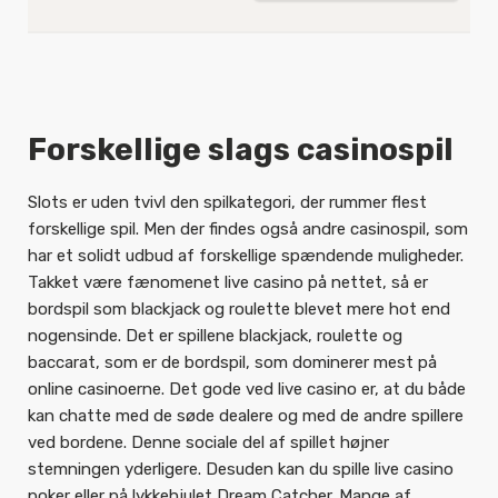
Forskellige slags casinospil
Slots er uden tvivl den spilkategori, der rummer flest
forskellige spil. Men der findes også andre casinospil, som
har et solidt udbud af forskellige spændende muligheder.
Takket være fænomenet live casino på nettet, så er
bordspil som blackjack og roulette blevet mere hot end
nogensinde. Det er spillene blackjack, roulette og
baccarat, som er de bordspil, som dominerer mest på
online casinoerne. Det gode ved live casino er, at du både
kan chatte med de søde dealere og med de andre spillere
ved bordene. Denne sociale del af spillet højner
stemningen yderligere. Desuden kan du spille live casino
poker eller på lykkehjulet Dream Catcher. Mange af