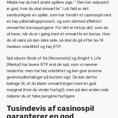
Måske har du hørt andre spillere sige: ” Den her videoslot
er god, hvis du skal omsætte.” I så fald er det
sandsynligvis en spiller, som har fundet et casinospil med
en høj udbetalingsprocent, og som dermed effektivt
omsætter bonuspengene. For det er netop det, som du
vil have, når du er i gang med at omsætte en bonus. Hvis
du vil være på den sikre side, så skal du gå efter lav til
medium volatilitet og høj RTP.
Spil såsom Book of Ra (Novomatic) og Knight´s Life
(Merkur) har lavere RTP end de spil, som vi nævner
nedenfor, men har høj volatilitet og kan give enorme
gevinstudbetalinger på kortere sigt. De kan derfor
bidrage til, at du klarer omsætningen med en god
marginal (hvis du vinder hurtigt), men på den anden side
risikerer du at tabe pengene hurtigere.
Tusindevis af casinospil
garanterer en god