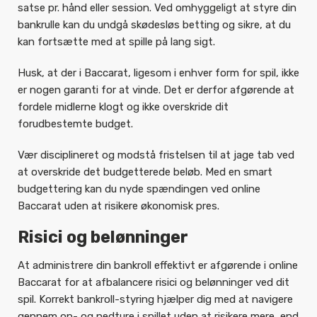
satse pr. hånd eller session. Ved omhyggeligt at styre din
bankrulle kan du undgå skødesløs betting og sikre, at du
kan fortsætte med at spille på lang sigt.
Husk, at der i Baccarat, ligesom i enhver form for spil, ikke
er nogen garanti for at vinde. Det er derfor afgørende at
fordele midlerne klogt og ikke overskride dit
forudbestemte budget.
Vær disciplineret og modstå fristelsen til at jage tab ved
at overskride det budgetterede beløb. Med en smart
budgettering kan du nyde spændingen ved online
Baccarat uden at risikere økonomisk pres.
Risici og belønninger
At administrere din bankroll effektivt er afgørende i online
Baccarat for at afbalancere risici og belønninger ved dit
spil. Korrekt bankroll-styring hjælper dig med at navigere
gennem op- og nedture i spillet uden at risikere mere, end