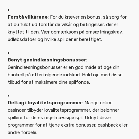
Forstå vilkårene
: Før du kræver en bonus, så sørg for
at du fuldt ud forstår de vilkår og betingelser, der er
knyttet til den. Vær opmærksom på omsætningskrav,
udløbsdatoer og hvilke spil der er berettiget.
Benyt genindlæsningsbonusser
:
Genindlæsningsbonusser er en god måde at øge din
bankroll på efterfølgende indskud. Hold øje med disse
tilbud for at maksimere dine spilfonde.
Deltag i loyalitetsprogrammer
: Mange online
casinoer tilbyder loyalitetsprogrammer, der belønner
spillere for deres regelmæssige spil. Udnyt disse
programmer for at tjene ekstra bonusser, cashback eller
andre fordele.