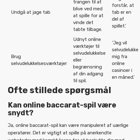
trangen til at
forstår, at
blive ved med
Undgå at jage tab
tab er en
at spille for at
del af
vinde det
spillet.’
tabte tilbage.
Udnyt online
‘Jeg vil
værktøjer til
selvudelukke
selvudelukkelse
Brug
mig fra
eller
selvudelukkelsesværktøjer
online
begrænsning
casinoer i
af din adgang
en måned.’
til spil.
Ofte stillede spørgsmål
Kan online baccarat-spil være
snydt?
Ja, online baccarat-spil kan være manipuleret af uærlige
operatører. Det er vigtigt at spille på anerkendte