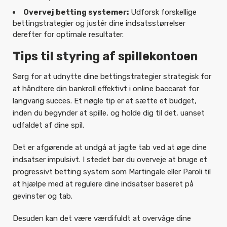
Overvej betting systemer:
Udforsk forskellige
bettingstrategier og justér dine indsatsstørrelser
derefter for optimale resultater.
Tips til styring af spillekontoen
Sørg for at udnytte dine bettingstrategier strategisk for
at håndtere din bankroll effektivt i online baccarat for
langvarig succes. Et nøgle tip er at sætte et budget,
inden du begynder at spille, og holde dig til det, uanset
udfaldet af dine spil.
Det er afgørende at undgå at jagte tab ved at øge dine
indsatser impulsivt. I stedet bør du overveje at bruge et
progressivt betting system som Martingale eller Paroli til
at hjælpe med at regulere dine indsatser baseret på
gevinster og tab.
Desuden kan det være værdifuldt at overvåge dine