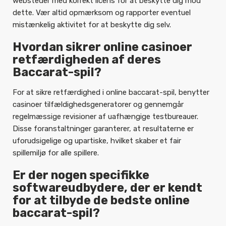
websteder med korrekt licens for at beskytte dig mod
dette. Vær altid opmærksom og rapporter eventuel
mistænkelig aktivitet for at beskytte dig selv.
Hvordan sikrer online casinoer
retfærdigheden af deres
Baccarat-spil?
For at sikre retfærdighed i online baccarat-spil, benytter
casinoer tilfældighedsgeneratorer og gennemgår
regelmæssige revisioner af uafhængige testbureauer.
Disse foranstaltninger garanterer, at resultaterne er
uforudsigelige og upartiske, hvilket skaber et fair
spillemiljø for alle spillere.
Er der nogen specifikke
softwareudbydere, der er kendt
for at tilbyde de bedste online
baccarat-spil?