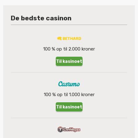
De bedste casinon
100 % op til 2.000 kroner
Til kasinoet
100 % op til 1.000 kroner
Til kasinoet