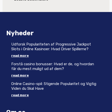
Nyheder
Udforsk Populariteten af Progressive Jackpot
Slots i Online Kasinoer: Hvad Driver Spillerne?
read more
Forstå casino bonusser: Hvad er de, og hvordan
får du mest muligt ud af dem?
read more
Online Casino-spil: Stigende Popularitet og Vigtig
Viden du Skal Have
read more