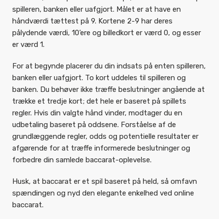
spilleren, banken eller uafgjort. Målet er at have en
håndværdi tættest på 9. Kortene 2-9 har deres
pålydende værdi, 10’ere og billedkort er værd 0, og esser
er værd 1.
For at begynde placerer du din indsats på enten spilleren,
banken eller uafgjort. To kort uddeles til spilleren og
banken. Du behøver ikke træffe beslutninger angående at
trække et tredje kort; det hele er baseret på spillets
regler. Hvis din valgte hånd vinder, modtager du en
udbetaling baseret på oddsene. Forståelse af de
grundlæggende regler, odds og potentielle resultater er
afgørende for at træffe informerede beslutninger og
forbedre din samlede baccarat-oplevelse.
Husk, at baccarat er et spil baseret på held, så omfavn
spændingen og nyd den elegante enkelhed ved online
baccarat.