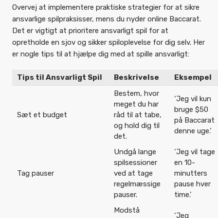
Overvej at implementere praktiske strategier for at sikre
ansvarlige spilpraksisser, mens du nyder online Baccarat.
Det er vigtigt at prioritere ansvarligt spil for at
opretholde en sjov og sikker spiloplevelse for dig selv. Her
er nogle tips til at hjælpe dig med at spille ansvarligt:
Tips til Ansvarligt Spil
Beskrivelse
Eksempel
Bestem, hvor
‘Jeg vil kun
meget du har
bruge $50
Sæt et budget
råd til at tabe,
på Baccarat
og hold dig til
denne uge.’
det.
Undgå lange
‘Jeg vil tage
spilsessioner
en 10-
Tag pauser
ved at tage
minutters
regelmæssige
pause hver
pauser.
time.’
Modstå
‘Jeg