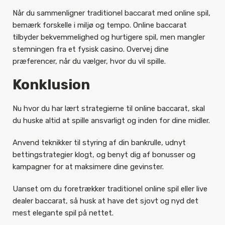
Når du sammenligner traditionel baccarat med online spil,
bemærk forskelle i miljø og tempo. Online baccarat
tilbyder bekvemmelighed og hurtigere spil, men mangler
stemningen fra et fysisk casino. Overvej dine
præferencer, når du vælger, hvor du vil spille.
Konklusion
Nu hvor du har lært strategierne til online baccarat, skal
du huske altid at spille ansvarligt og inden for dine midler.
Anvend teknikker til styring af din bankrulle, udnyt
bettingstrategier klogt, og benyt dig af bonusser og
kampagner for at maksimere dine gevinster.
Uanset om du foretrækker traditionel online spil eller live
dealer baccarat, så husk at have det sjovt og nyd det
mest elegante spil på nettet.